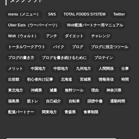
menu（メニュー）
SNS
TOTAL FOODS SYSTEM
Twitter
Uber Eats（ウーバーイーツ）
Wolt配達パートナー用マニュアル
Wolt（ウォルト）
アンチ
ダイエット
チャレンジ
トータルワークアウト
バイク
ブログ
ブログに役立つツール
ブログの書き方
ブログを書き続けるために
プロテイン
メリット
中国地方
中部地方
九州地方
人間関係
仕事
出前館
初心者向け記事
北海道
宮城県
情報発信
時間
東北地方
沖縄県
減量
無料ツール
理由
神奈川県
福島県
筋トレ
自己紹介
自転車
誹謗中傷
通勤時間
配達パートナー
関東地方
青森県
食事制限