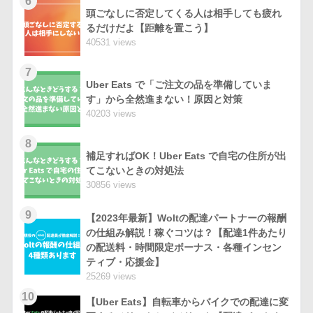
6
頭ごなしに否定してくる人は相手しても疲れ
るだけだよ【距離を置こう】
40531 views
7
Uber Eats で「ご注文の品を準備していま
す」から全然進まない！原因と対策
40203 views
8
補足すればOK！Uber Eats で自宅の住所が出
てこないときの対処法
30856 views
9
【2023年最新】Woltの配達パートナーの報酬
の仕組み解説！稼ぐコツは？【配達1件あたり
の配送料・時間限定ボーナス・各種インセン
ティブ・応援金】
25269 views
10
【Uber Eats】自転車からバイクでの配達に変