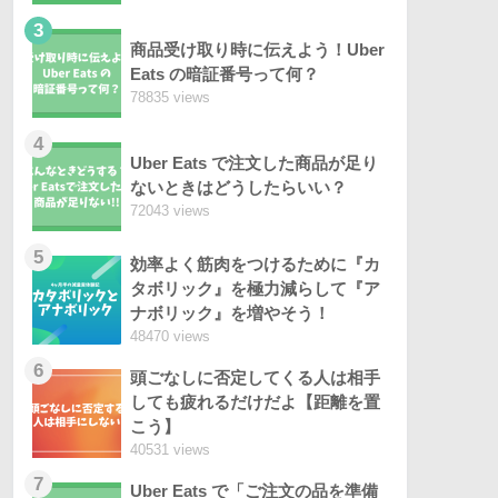
3
商品受け取り時に伝えよう！Uber
Eats の暗証番号って何？
78835 views
4
Uber Eats で注文した商品が足り
ないときはどうしたらいい？
72043 views
5
効率よく筋肉をつけるために『カ
タボリック』を極力減らして『ア
ナボリック』を増やそう！
48470 views
6
頭ごなしに否定してくる人は相手
しても疲れるだけだよ【距離を置
こう】
40531 views
7
Uber Eats で「ご注文の品を準備