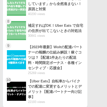
しています」から全然進まない！
原因と対策
40200 views
8
補足すればOK！Uber Eats で自宅
の住所が出てこないときの対処法
30841 views
9
【2023年最新】Woltの配達パート
ナーの報酬の仕組み解説！稼ぐコ
ツは？【配達1件あたりの配送
料・時間限定ボーナス・各種イン
センティブ・応援金】
25269 views
10
【Uber Eats】自転車からバイク
での配達に変更するメリットとデ
メリット【配達パートナー向け記
事】
22193 views