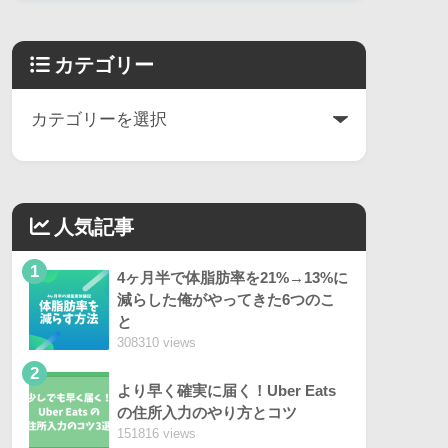
カテゴリー
人気記事
1
4ヶ月半で体脂肪率を21%→13%に
減らした俺がやってきた6つのこ
と
308310 views
2
より早く確実に届く！Uber Eats
の住所入力のやり方とコツ
151816 views