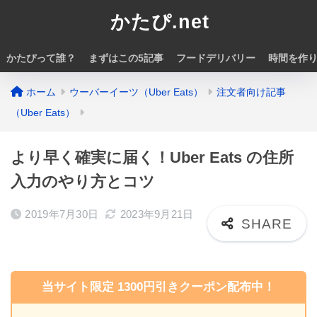
かたぴ.net
かたぴって誰？
まずはこの5記事
フードデリバリー
時間を作
ホーム
ウーバーイーツ（Uber Eats）
注文者向け記事
（Uber Eats）
より早く確実に届く！Uber Eats の住所
入力のやり方とコツ
2019年7月30日
2023年9月21日
当サイト限定 1300円引きクーポン配布中！