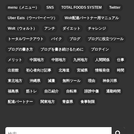
menu（メニュー）
SNS
TOTAL FOODS SYSTEM
Twitter
Uber Eats（ウーバーイーツ）
Wolt配達パートナー用マニュアル
Wolt（ウォルト）
アンチ
ダイエット
チャレンジ
トータルワークアウト
バイク
ブログ
ブログに役立つツール
ブログの書き方
ブログを書き続けるために
プロテイン
メリット
中国地方
中部地方
九州地方
人間関係
仕事
出前館
初心者向け記事
北海道
宮城県
情報発信
時間
東北地方
沖縄県
減量
無料ツール
理由
神奈川県
福島県
筋トレ
自己紹介
自転車
誹謗中傷
通勤時間
配達パートナー
関東地方
青森県
食事制限