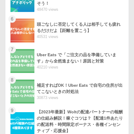
そう！
48470 views
6
頭ごなしに否定してくる人は相手しても疲れ
るだけだよ【距離を置こう】
40531 views
7
Uber Eats で「ご注文の品を準備していま
す」から全然進まない！原因と対策
40210 views
8
補足すればOK！Uber Eats で自宅の住所が出
てこないときの対処法
30873 views
9
【2023年最新】Woltの配達パートナーの報酬
の仕組み解説！稼ぐコツは？【配達1件あたり
の配送料・時間限定ボーナス・各種インセン
ティブ・応援金】