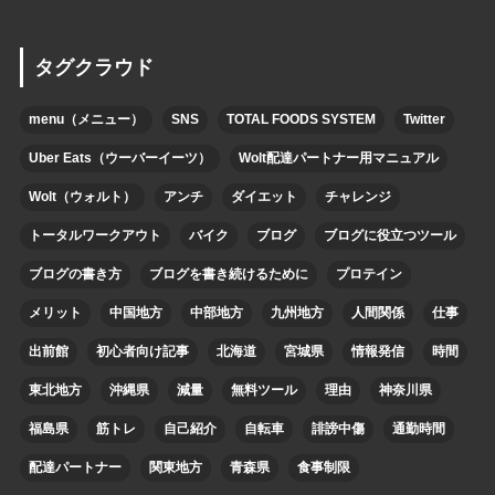
タグクラウド
menu（メニュー）
SNS
TOTAL FOODS SYSTEM
Twitter
Uber Eats（ウーバーイーツ）
Wolt配達パートナー用マニュアル
Wolt（ウォルト）
アンチ
ダイエット
チャレンジ
トータルワークアウト
バイク
ブログ
ブログに役立つツール
ブログの書き方
ブログを書き続けるために
プロテイン
メリット
中国地方
中部地方
九州地方
人間関係
仕事
出前館
初心者向け記事
北海道
宮城県
情報発信
時間
東北地方
沖縄県
減量
無料ツール
理由
神奈川県
福島県
筋トレ
自己紹介
自転車
誹謗中傷
通勤時間
配達パートナー
関東地方
青森県
食事制限