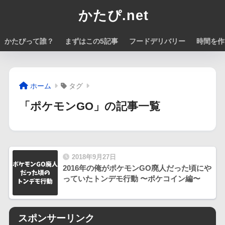
かたぴ.net
かたぴって誰？
まずはこの5記事
フードデリバリー
時間を作
ホーム
タグ
「ポケモンGO」の記事一覧
2018年9月27日
2016年の俺がポケモンGO廃人だった頃にや
っていたトンデモ行動 〜ポケコイン編〜
スポンサーリンク