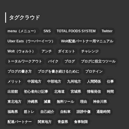
タグクラウド
menu（メニュー）
SNS
TOTAL FOODS SYSTEM
Twitter
Uber Eats（ウーバーイーツ）
Wolt配達パートナー用マニュアル
Wolt（ウォルト）
アンチ
ダイエット
チャレンジ
トータルワークアウト
バイク
ブログ
ブログに役立つツール
ブログの書き方
ブログを書き続けるために
プロテイン
メリット
中国地方
中部地方
九州地方
人間関係
仕事
出前館
初心者向け記事
北海道
宮城県
情報発信
時間
東北地方
沖縄県
減量
無料ツール
理由
神奈川県
福島県
筋トレ
自己紹介
自転車
誹謗中傷
通勤時間
配達パートナー
関東地方
青森県
食事制限