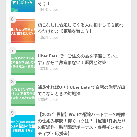
そう！
48470 views
6
頭ごなしに否定してくる人は相手しても疲れ
るだけだよ【距離を置こう】
40531 views
7
Uber Eats で「ご注文の品を準備していま
す」から全然進まない！原因と対策
40209 views
8
補足すればOK！Uber Eats で自宅の住所が出
てこないときの対処法
30869 views
9
【2023年最新】Woltの配達パートナーの報酬
の仕組み解説！稼ぐコツは？【配達1件あたり
の配送料・時間限定ボーナス・各種インセン
ティブ・応援金】