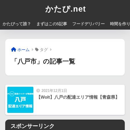
かたぴ.net
かたぴって誰？
まずはこの5記事
フードデリバリー
時間を作
ホーム
タグ
「八戸市」の記事一覧
2021年12月1日
【Wolt】八戸の配達エリア情報【青森県】
スポンサーリンク