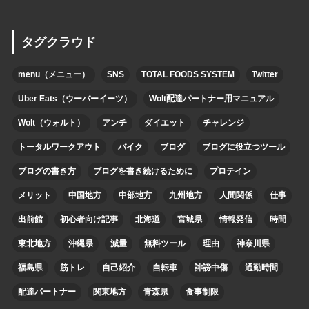
タグクラウド
menu（メニュー）
SNS
TOTAL FOODS SYSTEM
Twitter
Uber Eats（ウーバーイーツ）
Wolt配達パートナー用マニュアル
Wolt（ウォルト）
アンチ
ダイエット
チャレンジ
トータルワークアウト
バイク
ブログ
ブログに役立つツール
ブログの書き方
ブログを書き続けるために
プロテイン
メリット
中国地方
中部地方
九州地方
人間関係
仕事
出前館
初心者向け記事
北海道
宮城県
情報発信
時間
東北地方
沖縄県
減量
無料ツール
理由
神奈川県
福島県
筋トレ
自己紹介
自転車
誹謗中傷
通勤時間
配達パートナー
関東地方
青森県
食事制限