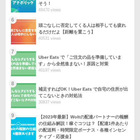
そう！
48470 views
6
頭ごなしに否定してくる人は相手しても疲れ
るだけだよ【距離を置こう】
40531 views
7
Uber Eats で「ご注文の品を準備していま
す」から全然進まない！原因と対策
40197 views
8
補足すればOK！Uber Eats で自宅の住所が出
てこないときの対処法
30837 views
9
【2023年最新】Woltの配達パートナーの報酬
の仕組み解説！稼ぐコツは？【配達1件あたり
の配送料・時間限定ボーナス・各種インセン
ティブ・応援金】