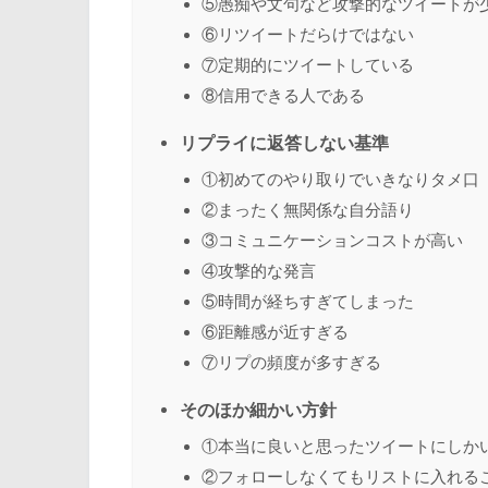
⑤愚痴や文句など攻撃的なツイートが
⑥リツイートだらけではない
⑦定期的にツイートしている
⑧信用できる人である
リプライに返答しない基準
①初めてのやり取りでいきなりタメ口
②まったく無関係な自分語り
③コミュニケーションコストが高い
④攻撃的な発言
⑤時間が経ちすぎてしまった
⑥距離感が近すぎる
⑦リプの頻度が多すぎる
そのほか細かい方針
①本当に良いと思ったツイートにしか
②フォローしなくてもリストに入れる