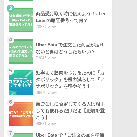
3
商品受け取り時に伝えよう！Uber
Eats の暗証番号って何？
78837 views
4
Uber Eats で注文した商品が足り
ないときはどうしたらいい？
72045 views
5
効率よく筋肉をつけるために『カ
タボリック』を極力減らして『ア
ナボリック』を増やそう！
48470 views
6
頭ごなしに否定してくる人は相手
しても疲れるだけだよ【距離を置
こう】
40531 views
7
Uber Eats で「ご注文の品を準備