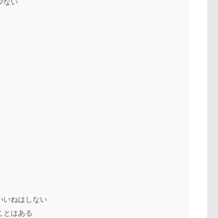
少ない
いいねはしない
ことはある