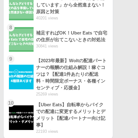
しています」から全然進まない！
原因と対策
40201 views
8
補足すればOK！Uber Eats で自宅
の住所が出てこないときの対処法
30841 views
9
【2023年最新】Woltの配達パート
ナーの報酬の仕組み解説！稼ぐコ
ツは？【配達1件あたりの配送
料・時間限定ボーナス・各種イン
センティブ・応援金】
25269 views
10
【Uber Eats】自転車からバイク
での配達に変更するメリットとデ
メリット【配達パートナー向け記
事】
22193 views