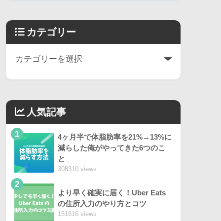
カテゴリー
人気記事
1
4ヶ月半で体脂肪率を21%→13%に
減らした俺がやってきた6つのこ
と
308310 views
2
より早く確実に届く！Uber Eats
の住所入力のやり方とコツ
151816 views