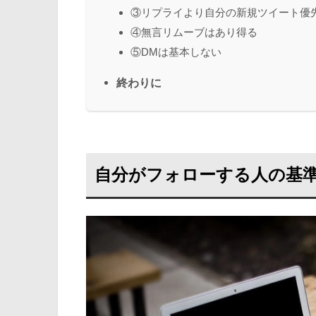
③リプライより自分の新規ツイート優
④無言リムーブはあり得る
⑤DMは基本しない
終わりに
自分がフォローする人の基