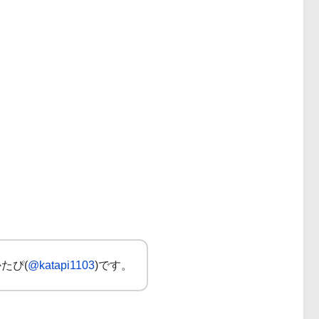
たぴ(
@katapi1103
)です。