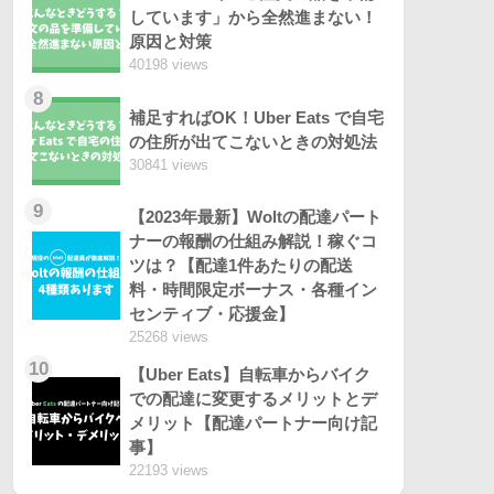
しています」から全然進まない！
原因と対策
40198 views
8
補足すればOK！Uber Eats で自宅
の住所が出てこないときの対処法
30841 views
9
【2023年最新】Woltの配達パート
ナーの報酬の仕組み解説！稼ぐコ
ツは？【配達1件あたりの配送
料・時間限定ボーナス・各種イン
センティブ・応援金】
25268 views
10
【Uber Eats】自転車からバイク
での配達に変更するメリットとデ
メリット【配達パートナー向け記
事】
22193 views