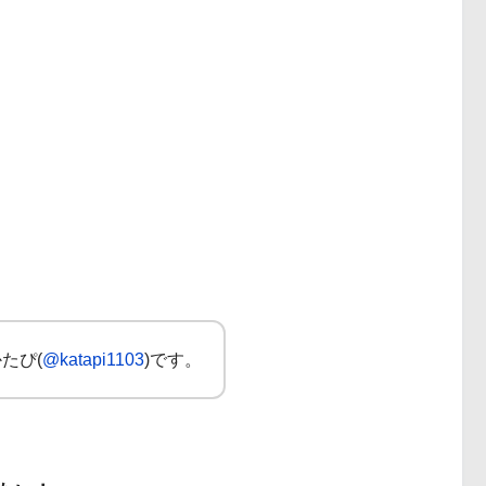
たぴ(
@katapi1103
)です。