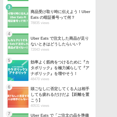
3
商品受け取り時に伝えよう！Uber
Eats の暗証番号って何？
78835 views
4
Uber Eats で注文した商品が足り
ないときはどうしたらいい？
72043 views
5
効率よく筋肉をつけるために『カ
タボリック』を極力減らして『ア
ナボリック』を増やそう！
48470 views
6
頭ごなしに否定してくる人は相手
しても疲れるだけだよ【距離を置
こう】
40531 views
7
Uber Eats で「ご注文の品を準備