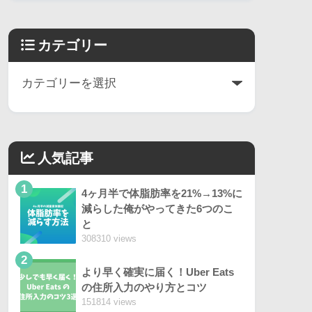
カテゴリー
人気記事
1
4ヶ月半で体脂肪率を21%→13%に
減らした俺がやってきた6つのこ
と
308310 views
2
より早く確実に届く！Uber Eats
の住所入力のやり方とコツ
151814 views