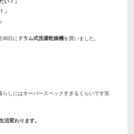
たい！」
！」
」
月30日に
ドラム式洗濯乾燥機
を買いました。
。
一人暮らしにはオーバースペックすぎるくらいです笑
生活変わります。