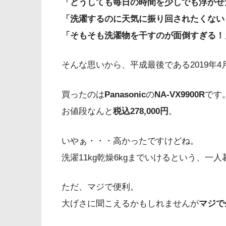
「どうしても毎日の時間を少しでも浮かせ
「洗濯するのに天気に振り回されたくない
「そもそも洗濯物を干すのが面倒すぎる！
そんな思いから、平成最後である2019年4
買ったのは
Panasonic
の
NA-VX9900R
です
お値段なんと
税込278,000円
。
いやぁ・・・高かったですけどね。
洗濯11kg乾燥6kgまでいけるという、
ただ、マジで便利。
大げさに聞こえるかもしれませんが
マジで