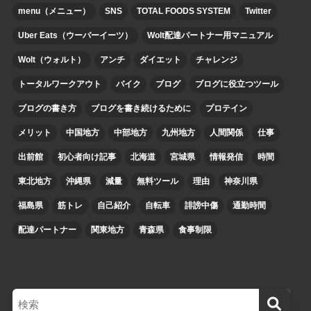
menu（メニュー）
SNS
TOTAL FOODS SYSTEM
Twitter
Uber Eats（ウーバーイーツ）
Wolt配達パートナー用マニュアル
Wolt（ウォルト）
アンチ
ダイエット
チャレンジ
トータルワークアウト
バイク
ブログ
ブログに役立つツール
ブログの書き方
ブログを書き続けるために
プロテイン
メリット
中国地方
中部地方
九州地方
人間関係
仕事
出前館
初心者向け記事
北海道
宮城県
情報発信
時間
東北地方
沖縄県
減量
無料ツール
理由
神奈川県
福島県
筋トレ
自己紹介
自転車
誹謗中傷
通勤時間
配達パートナー
関東地方
青森県
食事制限