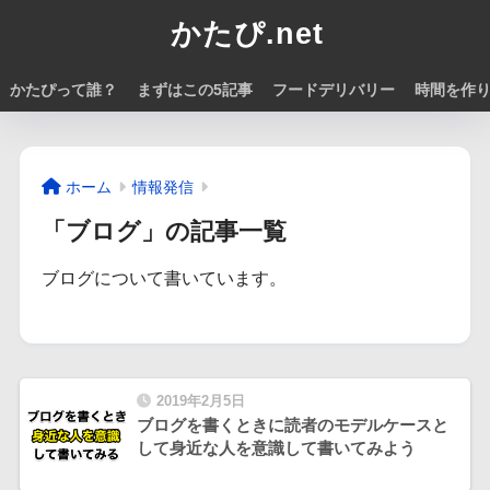
かたぴ.net
かたぴって誰？
まずはこの5記事
フードデリバリー
時間を作
ホーム
情報発信
「ブログ」の記事一覧
ブログについて書いています。
2019年2月5日
ブログを書くときに読者のモデルケースと
して身近な人を意識して書いてみよう