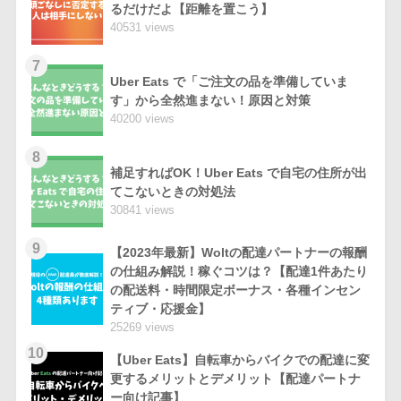
るだけだよ【距離を置こう】
40531 views
7
Uber Eats で「ご注文の品を準備していま
す」から全然進まない！原因と対策
40200 views
8
補足すればOK！Uber Eats で自宅の住所が出
てこないときの対処法
30841 views
9
【2023年最新】Woltの配達パートナーの報酬
の仕組み解説！稼ぐコツは？【配達1件あたり
の配送料・時間限定ボーナス・各種インセン
ティブ・応援金】
25269 views
10
【Uber Eats】自転車からバイクでの配達に変
更するメリットとデメリット【配達パートナ
ー向け記事】