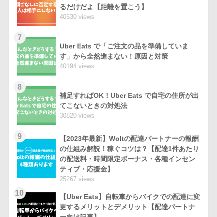
るだけだよ【距離を置こう】
40530 views
7
Uber Eats で「ご注文の品を準備していま
す」から全然進まない！原因と対策
40194 views
8
補足すればOK！Uber Eats で自宅の住所が出
てこないときの対処法
30820 views
9
【2023年最新】Woltの配達パートナーの報酬
の仕組み解説！稼ぐコツは？【配達1件あたり
の配送料・時間限定ボーナス・各種インセン
ティブ・応援金】
25267 views
10
【Uber Eats】自転車からバイクでの配達に変
更するメリットとデメリット【配達パートナ
ー向け記事】