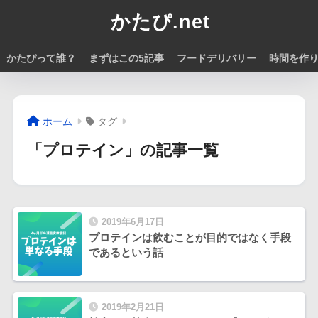
かたぴ.net
かたぴって誰？
まずはこの5記事
フードデリバリー
時間を作
ホーム
タグ
「プロテイン」の記事一覧
2019年6月17日
プロテインは飲むことが目的ではなく手段
であるという話
2019年2月21日