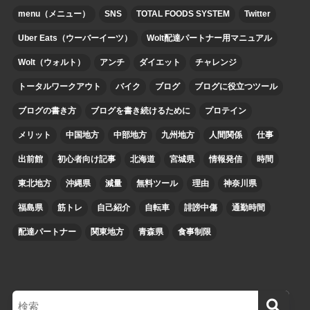
menu（メニュー）
SNS
TOTAL FOODS SYSTEM
Twitter
Uber Eats（ウーバーイーツ）
Wolt配達パートナー用マニュアル
Wolt（ウォルト）
アンチ
ダイエット
チャレンジ
トータルワークアウト
バイク
ブログ
ブログに役立つツール
ブログの書き方
ブログを書き続けるために
プロテイン
メリット
中国地方
中部地方
九州地方
人間関係
仕事
出前館
初心者向け記事
北海道
宮城県
情報発信
時間
東北地方
沖縄県
減量
無料ツール
理由
神奈川県
福島県
筋トレ
自己紹介
自転車
誹謗中傷
通勤時間
配達パートナー
関東地方
青森県
食事制限