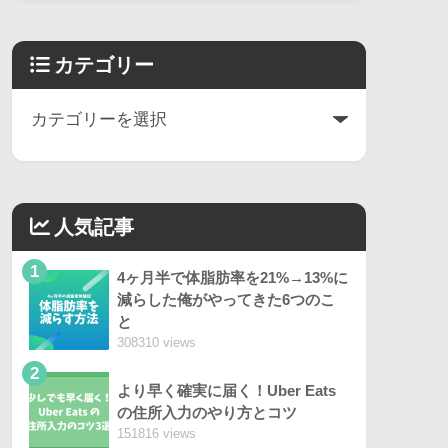
カテゴリー
人気記事
1
4ヶ月半で体脂肪率を21%→13%に
減らした俺がやってきた6つのこ
と
308310 views
2
より早く確実に届く！Uber Eats
の住所入力のやり方とコツ
151816 views