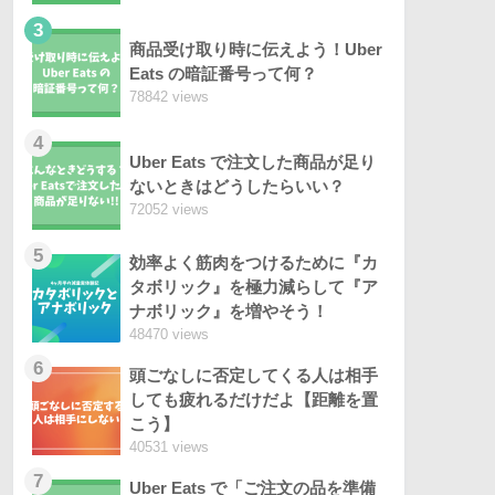
3
商品受け取り時に伝えよう！Uber
Eats の暗証番号って何？
78842 views
4
Uber Eats で注文した商品が足り
ないときはどうしたらいい？
72052 views
5
効率よく筋肉をつけるために『カ
タボリック』を極力減らして『ア
ナボリック』を増やそう！
48470 views
6
頭ごなしに否定してくる人は相手
しても疲れるだけだよ【距離を置
こう】
40531 views
7
Uber Eats で「ご注文の品を準備