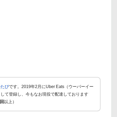
かたぴ
です。2019年2月にUber Eats（ウーバーイー
として登録し、今もなお現役で配達しております
0回
以上）