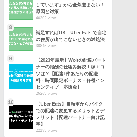
しています」から全然進まない！
原因と対策
40202 views
8
補足すればOK！Uber Eats で自宅
の住所が出てこないときの対処法
30845 views
9
【2023年最新】Woltの配達パート
ナーの報酬の仕組み解説！稼ぐコ
ツは？【配達1件あたりの配送
料・時間限定ボーナス・各種イン
センティブ・応援金】
25269 views
10
【Uber Eats】自転車からバイク
での配達に変更するメリットとデ
メリット【配達パートナー向け記
事】
22193 views