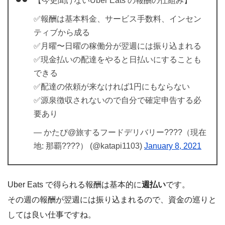
【今更聞けないUber Eats の報酬の仕組み】
✅報酬は基本料金、サービス手数料、インセン
ティブから成る
✅月曜〜日曜の稼働分が翌週には振り込まれる
✅現金払いの配達をやると日払いにすることも
できる
✅配達の依頼が来なければ1円にもならない
✅源泉徴収されないので自分で確定申告する必
要あり
— かたぴ@旅するフードデリバリー????（現在
地: 那覇????） (@katapi1103)
January 8, 2021
Uber Eats で得られる報酬は基本的に
週払い
です。
その週の報酬が翌週には振り込まれるので、資金の巡りと
しては良い仕事ですね。