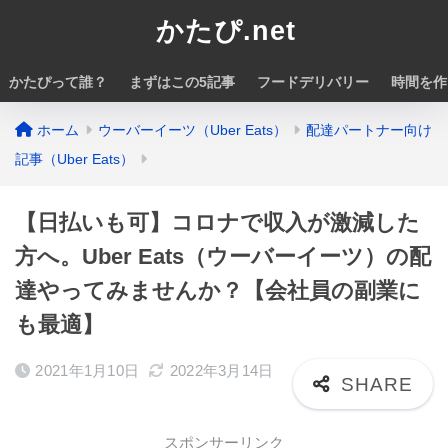
かたぴ.net
かたぴって誰？
まずはこの5記事
フードデリバリー
時間を作
ホーム
ウーバーイーツ（Uber Eats）
配達パートナー向け
記事（Uber Eats）
【日払いも可】コロナで収入が激減した
方へ。Uber Eats（ウーバーイーツ）の配
達やってみませんか？【会社員の副業に
も最適】
2021年1月10日
2022年3月14日
スポンサーリンク