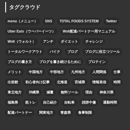
タグクラウド
menu（メニュー）
SNS
TOTAL FOODS SYSTEM
Twitter
Uber Eats（ウーバーイーツ）
Wolt配達パートナー用マニュアル
Wolt（ウォルト）
アンチ
ダイエット
チャレンジ
トータルワークアウト
バイク
ブログ
ブログに役立つツール
ブログの書き方
ブログを書き続けるために
プロテイン
メリット
中国地方
中部地方
九州地方
人間関係
仕事
出前館
初心者向け記事
北海道
宮城県
情報発信
時間
東北地方
沖縄県
減量
無料ツール
理由
神奈川県
福島県
筋トレ
自己紹介
自転車
誹謗中傷
通勤時間
配達パートナー
関東地方
青森県
食事制限