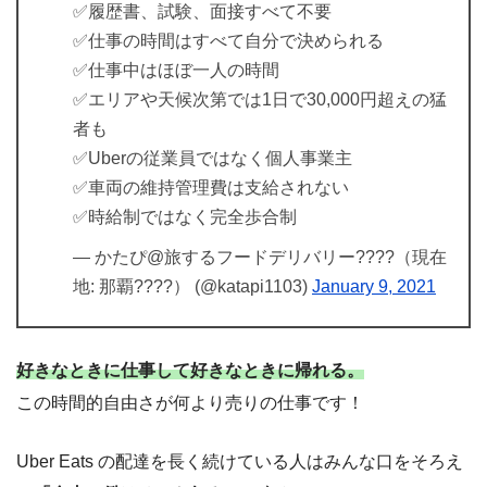
✅履歴書、試験、面接すべて不要
✅仕事の時間はすべて自分で決められる
✅仕事中はほぼ一人の時間
✅エリアや天候次第では1日で30,000円超えの猛
者も
✅Uberの従業員ではなく個人事業主
✅車両の維持管理費は支給されない
✅時給制ではなく完全歩合制
— かたぴ@旅するフードデリバリー????（現在
地: 那覇????） (@katapi1103)
January 9, 2021
好きなときに仕事して好きなときに帰れる。
この時間的自由さが何より売りの仕事です！
Uber Eats の配達を長く続けている人はみんな口をそろえ