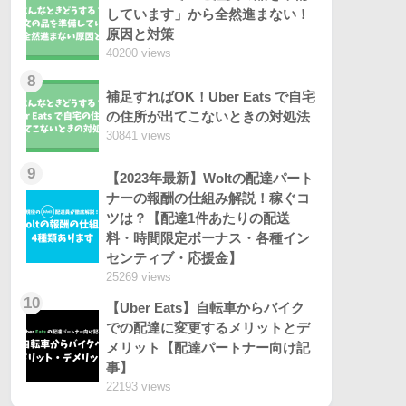
しています」から全然進まない！
原因と対策
40200 views
8
補足すればOK！Uber Eats で自宅
の住所が出てこないときの対処法
30841 views
9
【2023年最新】Woltの配達パート
ナーの報酬の仕組み解説！稼ぐコ
ツは？【配達1件あたりの配送
料・時間限定ボーナス・各種イン
センティブ・応援金】
25269 views
10
【Uber Eats】自転車からバイク
での配達に変更するメリットとデ
メリット【配達パートナー向け記
事】
22193 views