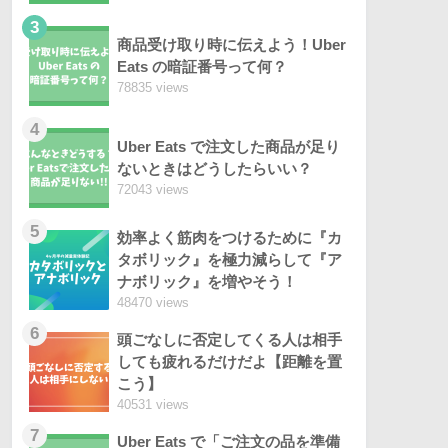
3
商品受け取り時に伝えよう！Uber
Eats の暗証番号って何？
78835 views
4
Uber Eats で注文した商品が足り
ないときはどうしたらいい？
72043 views
5
効率よく筋肉をつけるために『カ
タボリック』を極力減らして『ア
ナボリック』を増やそう！
48470 views
6
頭ごなしに否定してくる人は相手
しても疲れるだけだよ【距離を置
こう】
40531 views
7
Uber Eats で「ご注文の品を準備