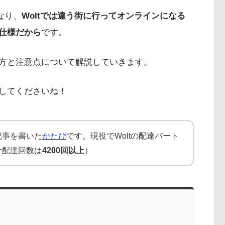
異なり、
Woltでは違う街に行ってオンラインになる
仕様だから
です。
り方と注意点について解説していきます。
してくださいね！
記事を書いた
かたぴ
です。現役でWoltの配達パート
計配達回数は
4200回以上
）