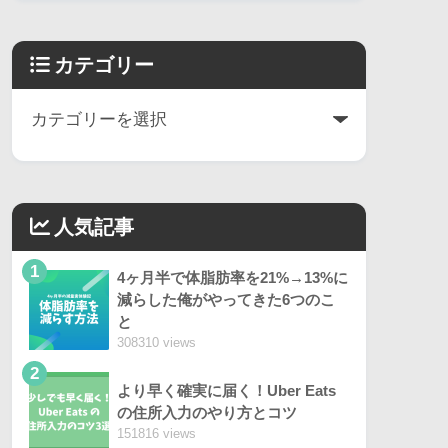
カテゴリー
人気記事
1
4ヶ月半で体脂肪率を21%→13%に
減らした俺がやってきた6つのこ
と
308310 views
2
より早く確実に届く！Uber Eats
の住所入力のやり方とコツ
151816 views