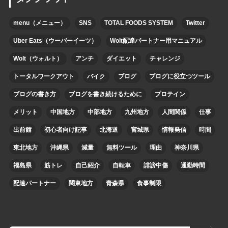
menu（メニュー）
SNS
TOTAL FOODS SYSTEM
Twitter
Uber Eats（ウーバーイーツ）
Wolt配達パートナー用マニュアル
Wolt（ウォルト）
アンチ
ダイエット
チャレンジ
トータルワークアウト
バイク
ブログ
ブログに役立つツール
ブログの書き方
ブログを書き続けるために
プロテイン
メリット
中国地方
中部地方
九州地方
人間関係
仕事
出前館
初心者向け記事
北海道
宮城県
情報発信
時間
東北地方
沖縄県
減量
無料ツール
理由
神奈川県
福島県
筋トレ
自己紹介
自転車
誹謗中傷
通勤時間
配達パートナー
関東地方
青森県
食事制限