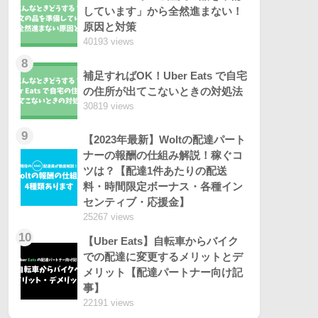
しています」から全然進まない！
原因と対策
40193 views
8
補足すればOK！Uber Eats で自宅
の住所が出てこないときの対処法
30819 views
9
【2023年最新】Woltの配達パート
ナーの報酬の仕組み解説！稼ぐコ
ツは？【配達1件あたりの配送
料・時間限定ボーナス・各種イン
センティブ・応援金】
25267 views
10
【Uber Eats】自転車からバイク
での配達に変更するメリットとデ
メリット【配達パートナー向け記
事】
22191 views