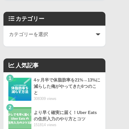
カテゴリー
人気記事
1
4ヶ月半で体脂肪率を21%→13%に
減らした俺がやってきた6つのこ
と
308309 views
2
より早く確実に届く！Uber Eats
の住所入力のやり方とコツ
151814 views