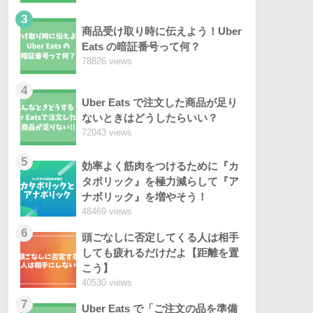
3
商品受け取り時に伝えよう！Uber
Eats の暗証番号って何？
78826 views
4
Uber Eats で注文した商品が足り
ないときはどうしたらいい？
72043 views
5
効率よく筋肉をつけるために『カ
タボリック』を極力減らして『ア
ナボリック』を増やそう！
48469 views
6
頭ごなしに否定してくる人は相手
しても疲れるだけだよ【距離を置
こう】
40530 views
7
Uber Eats で「ご注文の品を準備